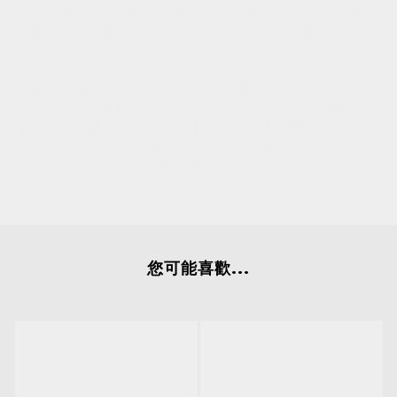
探索Lenstown Lighly Pure最熱門的顏色！從溫柔的
『Pure Brown』到清冷的『Pure Gray』，打造出純淨無
害的溫柔眼神。
『Lighly Pure』是Lenstown旗下專為『自然派』女孩設
計的系列。有別於其他強調顯色、混血的款式，Lighly
Pure將設計重點放在『
輕薄著色
』與『
原生感紋理
』上，
目標是打造出一雙看不出刻意打扮，卻格外清澈、有神的
『初戀系眼眸』
您可能喜歡...