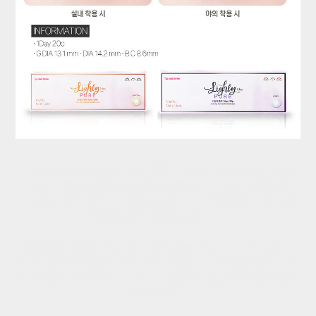
「Lenstown Lighly Pure 系列，其名『輕透純淨』說明
了一切。專為追求極致自然妝感者設計，鏡片色澤輕薄、
完美融合原生瞳色，打造出彷彿天生的清亮眼神，帶你找
到最命定的自然款美瞳。」
害怕隱形眼鏡顏色太假、妝感太重？Lenstown Lighly
Pure 以零違和感的著色技術，實現了『有戴似無戴』的
最高境界。適合學生上課、上班通勤，以及任何追求偽素
顏的時刻。