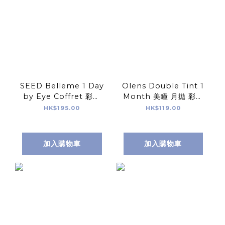
SEED Belleme 1 Day
Olens Double Tint 1
by Eye Coffret 彩色
Month 美瞳 月拋 彩色
日拋 美瞳 隱形眼鏡 30
隱形眼鏡 2片
HK$195.00
HK$119.00
片
加入購物車
加入購物車