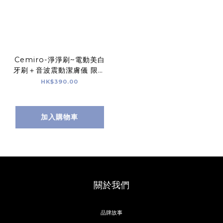
Cemiro-淨淨刷~電動美白
牙刷＋音波震動潔膚儀 限量
色 (家用組)
HK$390.00
加入購物車
關於我們
品牌故事