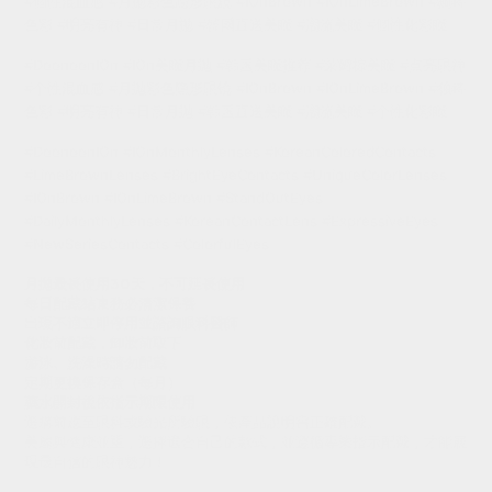
#個性混血感 #月拋彩色隱形眼鏡 #IOnBrown #IOnLimeBrown #獨特
色彩 #明亮有神 #日常月拋 #韓國直送美瞳 #潮流美瞳 #個性化彩瞳
#DoonoonIOn #IOn美瞳月抛 #韩国美瞳推荐 #莱姆棕美瞳 #点亮眼神
#个性混血感 #月抛彩色隐形眼镜 #IOnBrown #IOnLimeBrown #独特
色彩 #明亮有神 #日常月抛 #韩国直送美瞳 #潮流美瞳 #个性化彩瞳
#DoonoonIOn #IOnMonthlyLenses #KoreanColoredContacts
#LimeBrownLenses #BrightEyeContacts #UniqueColorLenses
#IOnBrown #IOnLimeBrown #StandOutEyes
#DailyMonthlyLenses #KoreanContactLens #ExpressiveEyes
#NewSeriesContacts #ColorfulEyes
月拋最長使用30天，不可延長使用
每日配戴結束務必清潔保養
出現不適立即停用並諮詢眼科醫師
化妝前配戴，卸妝前取下
游泳、洗澡時請勿配戴
定期更換保存盒（每月）
藥水開封後依指示期限使用
選購前應至眼科或驗光所驗眼，依產品說明書正確配戴
。
美麗與健康並重，選擇適合自己的款式，並遵循專業指示配戴，才能展
現最自信的眼神魅力！