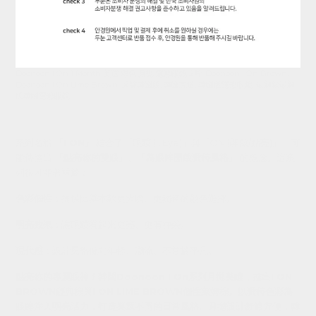
Doonoon I On 1 Month 美瞳 彩色 月拋 隱形眼鏡 2片. Doonoon I On Brown,
Doonoon I On Lime Brown. 原裝韓國版, 韓國直送, 韓國版隱形眼鏡. 最新款最新
版韓國隱形眼鏡.
系列名稱
「I ON」
結合了「眼睛 (I, Eye)」與「ON (開啟/點亮)」，可
能傳達出
「點亮你的雙眼」
、
「為眼眸開啟獨特風格」
的概念。這系
列很可能著重於：
色彩個性
：提供比基本款更大膽、更獨特的顏色選擇。
明亮效果
：讓眼睛看起來更亮、更有神采。
現代感
：設計風格偏向年輕、潮流、不甘於平凡。
點亮你的專屬眼神！韓國Doonoon I On系列月拋美瞳，推出I ON
BROWN經典棕與I ON LIME BROWN個性萊姆棕。以獨特色彩為
眼眸注入明亮活力，打造與眾不同的日常風格。月拋設計舒適方便，韓