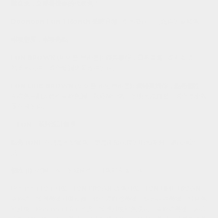
國直送，立即尋找你的代表色！
Doonoon I On 1 Month 美瞳月拋
- 點亮雙眼，定義你的專屬色
兩種態度，兩種亮點
I ON BROWN (아이온 브라운): 經典暖棕，日常首選
- 柔和百搭，自
然提亮眼神，適合低調想要有神的你。
I ON LIME BROWN (아이온 라임브라운): 獨特萊姆棕，點亮個性
-
在棕色中融入輕盈萊姆色調，創造獨一無二的明亮混血感，適合追求與
眾不同的你。
「I ON」系列設計哲學
點亮 (ON)
: 不只是改變瞳色，更是開啟眼睛的明亮開關，讓眼神說
話。
個性 (I)
: 強調「我」的獨特性，用色彩表達自我。
Doonoon I On 月拋，I ON BROWN 棕色月拋，I ON LIME BROWN
萊姆棕，韓國美瞳月拋推薦，個性混血感美瞳，點亮眼神美瞳，獨特色
彩月拋，Doonoon I On 評價，韓國月拋彩色隱眼，萊姆棕美瞳，經典