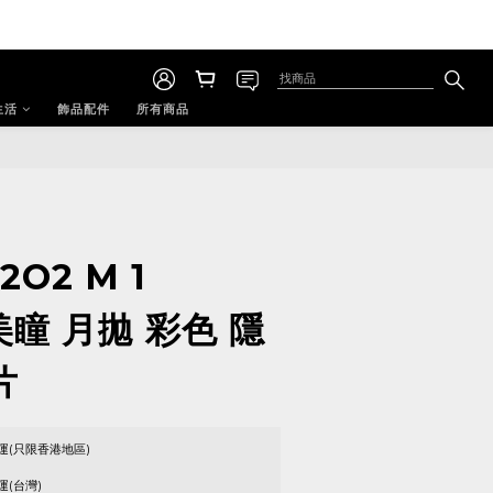
生活
飾品配件
所有商品
O2O2 M 1
美瞳 月拋 彩色 隱
片
運(只限香港地區)
運(台灣)