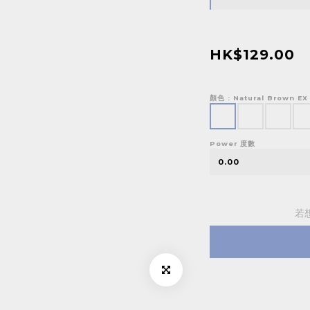
HK$129.00
顏色
: Natural Brown EX
Power 度數
若