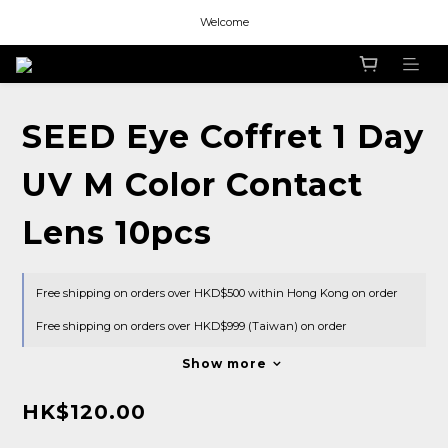
Welcome
Welcome
Welcome
SEED Eye Coffret 1 Day
UV M Color Contact
Lens 10pcs
Free shipping on orders over HKD$500 within Hong Kong on order
Free shipping on orders over HKD$999 (Taiwan) on order
Show more
HK$120.00