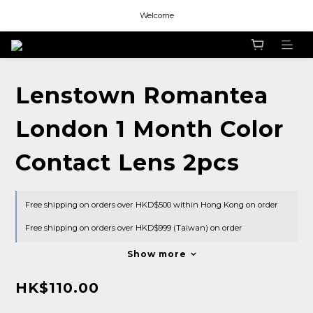
Welcome
Welcome
Welcome
Lenstown Romantea
London 1 Month Color
Contact Lens 2pcs
Free shipping on orders over HKD$500 within Hong Kong on order
Free shipping on orders over HKD$999 (Taiwan) on order
Show more
HK$110.00