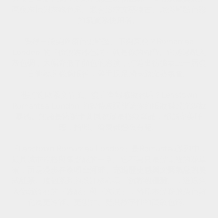
高級灰棕與灰綠色系。適合追求文藝復古、厭倦鮮豔色彩
的氣質系使用者。
覺得一般美瞳顏色太鮮豔、不夠高級？Romantea
London 的『倫敦霧感色調』就是你的知音。它透過融入
灰色調，大幅降低了顏色的彩度，打造出彷彿蒙上一層復
古濾鏡的朦朧眼神，舉手投足間盡顯文藝氛圍。
想打造歐系文青風、復古畫報感妝容嗎？Lenstown
Romantea London 的獨特灰調能讓你的眼妝瞬間充滿故
事感。無論是搭配卡其風衣還是格紋單品，都能完美呼
應，拍照、看展都超級有範。
『Lenstown Romantea London』是Romantea系列中，
最具城市性格與電影感的一章。它不再只是溫室裡的花草
茶，而是漫步在
泰晤士河畔、充滿歷史感與文藝氣息的英
式紅茶
。這個系列的設計核心是『
沉靜的優雅
』，透過注
入倫敦特有的『霧感』與『灰調』，將原本溫暖的茶色轉
化為更冷靜、更復古、更具故事性的高級色澤。