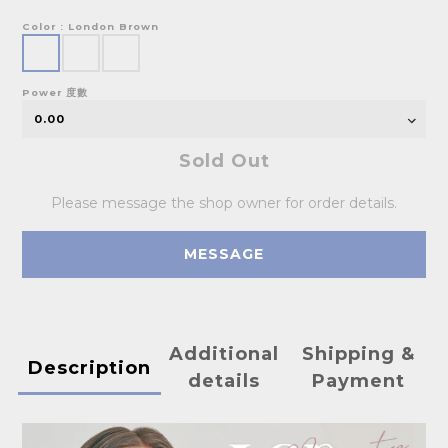
Color
: London Brown
Power 度數
Sold Out
Please message the shop owner for order details.
MESSAGE
Additional
Shipping &
Description
details
Payment