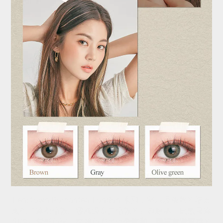
Lenstown Romantea London 系列，將浪漫茶敘的場景
搬到了霧都倫敦。靈感汲取自倫敦的古典建築、氤氳晨霧
與復古電影色調，整體色彩呈現
低飽和、帶有灰濛質感
的