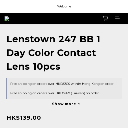
Welcome
Welcome
Welcome
Lenstown 247 BB 1
Day Color Contact
Lens 10pcs
Free shipping on orders over HKD$500 within Hong Kong on order
Free shipping on orders over HKD$999 (Taiwan) on order
Show more
HK$139.00