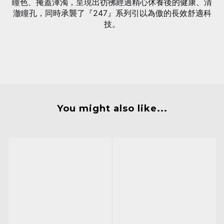
瞳色、掩蓋渾濁，呈現出彷彿經過精心休養後的健康、清
澈瞳孔，同時承襲了『247』系列引以為傲的長效舒適科
技。
You might also like...