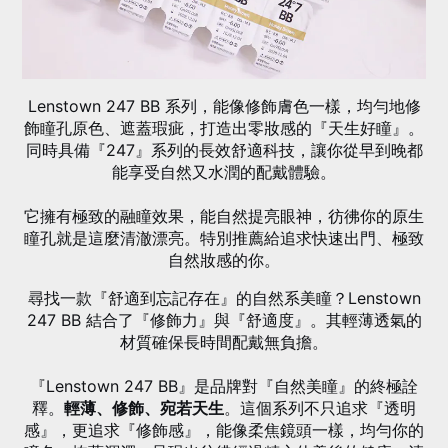
Lenstown 247 BB 系列，能像修飾膚色一樣，均勻地修
飾瞳孔原色、遮蓋瑕疵，打造出零妝感的『天生好瞳』。
同時具備『247』系列的長效舒適科技，讓你從早到晚都
能享受自然又水潤的配戴體驗。
它擁有極致的融瞳效果，能自然提亮眼神，彷彿你的原生
瞳孔就是這麼清澈漂亮。特別推薦給追求快速出門、極致
自然妝感的你
。
尋找一款『舒適到忘記存在』的自然系美瞳？Lenstown
247 BB 結合了『修飾力』與『舒適度』。其輕薄透氣的
材質確保長時間配戴無負擔
。
『Lenstown 247 BB』是品牌對『自然美瞳』的終極詮
釋。
輕薄、修飾、宛若天生
。這個系列不只追求『透明
感』，更追求『修飾感』，能像柔焦鏡頭一樣，均勻你的