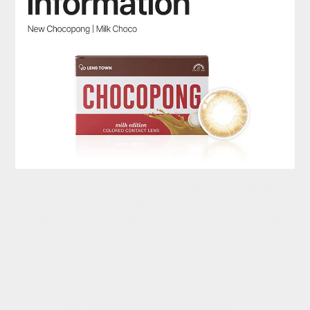
Lenstown Chocopong 系列，將濃郁巧克力與圓潤可愛
感完美結合。靈感來自圓嘟嘟的巧克力球，色調溫暖甜
美，鏡片設計旨在打造圓潤無辜的『狗狗眼』效果。讓你
瞬間擁有如小動物般惹人憐愛的眼神，甜美度直接滿分。
想要眼睛看起來更圓、更可愛嗎？Chocopong 的『圓潤
巧克力設計』正是你的解答。其溫暖的巧克力色調與圓潤
光暈，能自然放大雙眼，軟化眼神銳利度，親和力瞬間提
升，特別適合打造日韓系可愛妝容。