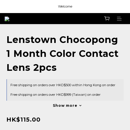
Welcome
Welcome
Welcome
Lenstown Chocopong
1 Month Color Contact
Lens 2pcs
Free shipping on orders over HKD$500 within Hong Kong on order
Free shipping on orders over HKD$999 (Taiwan) on order
Show more
HK$115.00