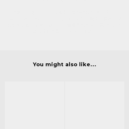
約會、出遊、拍照... 你需要一雙能萌殺全場的眼睛！
Lenstown Chocopong 以其無可取代的圓潤可愛感，成
為甜系女孩的祕密武器。立即查看實戴效果，見證它如何
讓你眼神自帶『求抱抱』光波。
You might also like...