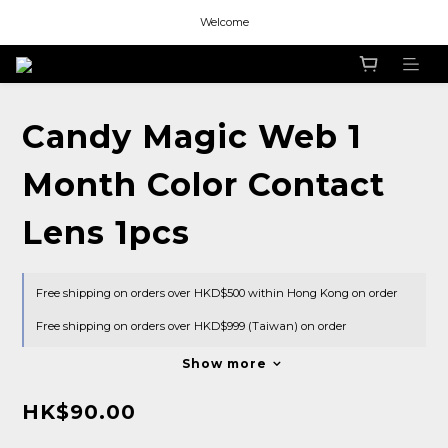
Welcome
Welcome
Welcome
Candy Magic Web 1
Month Color Contact
Lens 1pcs
Free shipping on orders over HKD$500 within Hong Kong on order
Free shipping on orders over HKD$999 (Taiwan) on order
Show more
HK$90.00