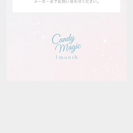
Candy Magic（魔幻糖果）
品牌以「
大膽、顯色、玩
妝
」為核心精神，專為追求
高調混血感
與
鮮明個人風格
的
族群設計。其
月拋系列
定位於「
玩色玩家的經濟首選
」，
讓熱愛變換鮮明瞳色的消費者，能以更親民的日均成本，
長期享受品牌最具代表性的飽和色系與混血效果。
將如同糖果般繽紛、高覆蓋力的瞳色，以月拋形式呈現，