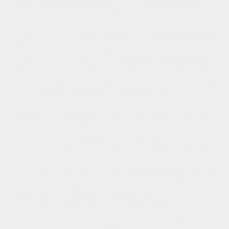
實現「
高CP值的風格投資
」，適合頻繁使用特定愛用色
的妝容愛好者。
即使作為月拋，依然維持品牌標誌性的
高飽和度色素
與
強
覆蓋力
，能有效改變深色瞳孔，打造如外國人般的鮮明混
血瞳色。
配合顯色需求，通常採用
適中至偏大的著色直
徑
，在改變顏色的同時，達到明顯的放大與眼型圓潤效
果。
月拋產品線通常集結品牌最受市場歡迎、最經典的
長
銷色號
，讓消費者可以穩定回購心儀款式。
熱愛寶石藍、璀璨金等鮮明混血瞳色，卻覺得日拋花費太
高？Candy Magic魔幻糖果月拋系列，集結品牌最經典的
高顯色號，以月拋實惠價格提供不變的飽和色彩。本文深
入評比色號效果、提供保養祕訣，讓你聰明玩色無負擔。
高顯色彩瞳的著色面積大，
蛋白與脂質更易沉積
，務必每
日以護理液「搓洗」鏡片正反面20秒以上，再進行沖淨與
浸泡。
嚴格遵守
開封後30天拋棄
的原則，即使配戴次數
不多，鏡片材質與表面沉積物也可能影響健康與舒適度。
若並非每日配戴，建議記錄開封日期，確保在期限內使用
完畢。