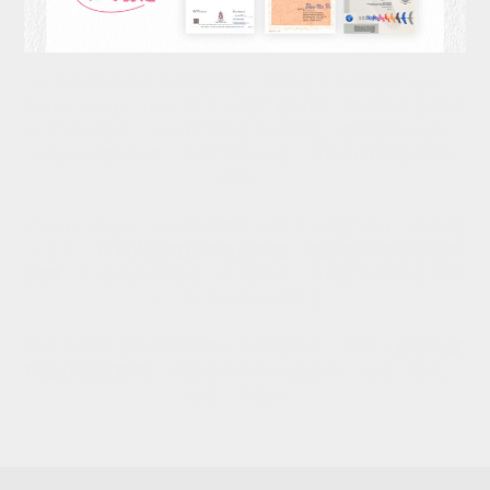
以為有散光就永遠與寶石藍、璀璨金等大膽彩瞳無緣？
Candy Magic Toric 散光日拋打破限制，專為散光族群設
計高顯色彩瞳。結合精準軸度矯正與魔幻糖果飽和色系，
日拋設計便利衛生。立即探索色號，讓你的眼神既清晰又
耀眼。
Candy Magic Toric採用專業的散光片穩定設計，確保鏡
片定位。但
初次配戴任何散光彩瞳，務必進行專業驗配與
試戴
，由驗光師確認鏡片在您眼球上的穩定性與軸度準確
性，以達到最佳清晰度。
散光彩瞳的度數範圍通常比普通彩瞳窄。購買前
必須先查
閱提供的度數表
，確認是否有符合您度數（近視、散光、
軸度）的鏡片。