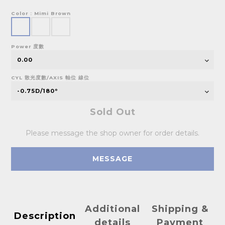
Color
: Mimi Brown
Power 度數
CYL 散光度數/AXIS 軸位 線位
Sold Out
Please message the shop owner for order details.
MESSAGE
Additional
Shipping &
Description
details
Payment