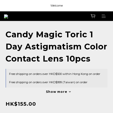
Welcome
Welcome
Welcome
Candy Magic Toric 1
Day Astigmatism Color
Contact Lens 10pcs
Free shipping on orders over HKD$500 within Hong Kong on order
Free shipping on orders over HKD$999 (Taiwan) on order
Show more
HK$155.00