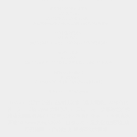
保護眼晴免受紫外線傷害
UV CUT功能
UV-A 80%以上UV-B 95%以上
有效阻隔部分紫外線,細心保護雙眼免受紫外線的傷害
持久舒適的配戴感
鏡片保濕成分
持續保持鏡片的滋潤感，眼睛提供更舒適的配戴體驗
滿滿的水潤感!
高含水鏡片
55%含水量鏡片，水潤感十足鏡片柔軟，帶來舒適的配戴感
色素不直接接觸眼球
三明治鏡片結構
安全性較高的三明治製法讓眼睛不會接觸色料
戴上的瞬間、盡顯精緻氣質
TeAmo
（愛神之語）品牌以創造「
迷人電眼
」為核心精
神。其
「Big Eyes 大眼系列」
日拋，是一款
專為追求極
致放大圓眼效果
的消費者設計的戰略性產品。以
著色直徑
高達14.5mm
為最大特徵，目標明確：
最大化地擴張虹膜
可視範圍，打造洋娃娃般的夢幻大圓眼。