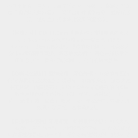
不在乎是否「自然」，而在乎是否「極致」。獻給那些深
信「眼睛越大越好看」、渴望戲劇性眼型改變，並希望透
過日拋衛生方式達成此效果的配戴者。
【極致尺寸】DIA 14.5mm 著色直徑：
市場罕見的大尺
寸：
14.5mm的著色直徑遠高於一般日拋（13.6-
14.2mm），能最有效地擴大眼球的深色區域，視覺放大
效果
非常顯著且直接
。
圓形放大設計：
著色邊緣通常為
正圓形設計，旨在打造渾圓、無死角的放大效果。
【心機花色設計】愛神光環：
深色外環：
深邃的外圈顏
色能清晰定義放大後的虹膜邊界，加強輪廓感，讓放大效
果更具體。
內圈提亮：
多數款式會在靠近瞳孔的內圈區
域使用淺色或亮色花紋（如：星光、放射紋），創
造
「光環」或「星芒」
效果，吸引視線聚焦，並讓大眼
效果不顯呆板，增添靈動感。
【日拋衛生便利】
即用即棄，維持最佳狀態：
如此大尺
寸的彩瞳，若作為長戴型更易積累沉積物。日拋形式確保
每次配戴都是鏡片最乾淨、濕潤度最佳的狀態，減少不適