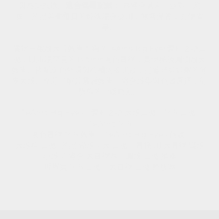
與感染風險。
適合偶爾配戴：
最適合週末、派對、約
會、拍照等
非每日
的特殊場合使用，無需保養，方便省
事。
覺得一般放大片效果不夠？TeAmo Big Eyes愛神之語日
拋，以市場罕見的14.5mm著色直徑，實現極致圓潤放大
效果。搭配深色外環與心機內圈光紋，打造洋娃娃般的無
辜大眼。立即了解其震撼效果、適合眼型與色號選擇，征
服你的上鏡時刻。
TeAmo Big Eyes
,
愛神之語 大眼日拋
,
14.5 日拋
,
TeAmo 14.5
著色直徑 14.5 效果
,
TeAmo Big Eyes 色號
,
大眼棕 日拋
拍照 顯眼睛大 日拋
,
直播 用 大直徑 隱眼
小眼睛 適合 大直徑嗎
,
圓眼 日拋 推薦
哪裡買 14.5 日拋
,
大直徑 日拋 舒服嗎