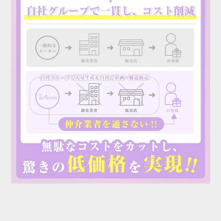
TeAmo Big Eyes 愛神之語 TeAmo Big Eyes Flavie Brown, TeAmo Big Eyes
Bear Brown, TeAmo Big Eyes Selene Grege, TeAmo Big Eyes Bear Black.
TeAmo的隱形眼鏡不只是可愛!少雙眼負擔 注重品質的日拋